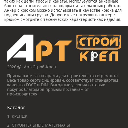
таких как цепи, тросы и канаты. Используются анкерные
болты на строительных площадках и такелажных работах.
Анкер с крюком можно использовать в качестве крюка для
подвешивания грузов. Допустимые нагрузки на анкер с
крюком смотрите с технических характеристиках изделия.
2026
Арт-Строй-Креп
Приглашаем за товарами для строительства и ремонта.
Весь товар сертифицирован, соответствует стандартам
качества ГОСТ и DIN. Выгодные условия оптовых
покупок благодаря прямым поставкам от
производителя.
Каталог
1. КРЕПЕЖ
2. СТРОИТЕЛЬНЫЕ МАТЕРИАЛЫ