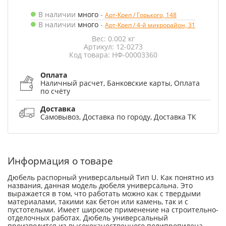
В наличии
много
-
Арт-Креп / Горького, 148
В наличии
много
-
Арт-Креп / 4-й микрорайон, 31
Вес: 0.002 кг
Артикул: 12-0273
Код товара: НФ-00003360
Оплата
Наличный расчет, Банковские карты, Оплата
по счёту
Доставка
Самовывоз, Доставка по городу, Доставка ТК
Информация о товаре
Дюбель распорный универсальный Тип U. Как понятно из
названия, данная модель дюбеля универсальна. Это
выражается в том, что работать можно как с твердыми
материалами, такими как бетон или камень, так и с
пустотелыми. Имеет широкое применение на строительно-
отделочных работах. Дюбель универсальный
производится из высококачественного полипропилена.