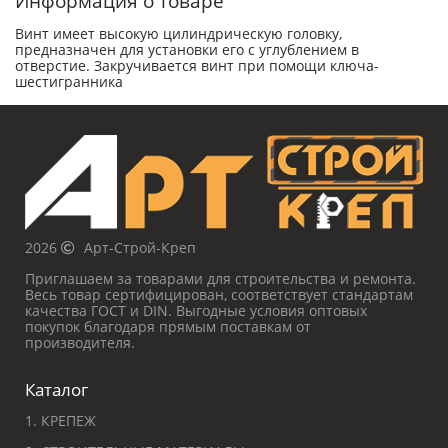
Информация о товаре
Винт имеет высокую цилиндрическую головку,
предназначен для установки его с углублением в
отверстие. Закручивается винт при помощи ключа-
шестигранника
2026
Арт-Строй-Креп
Приглашаем за товарами для строительства и ремонта.
Весь товар сертифицирован, соответствует стандартам
качества ГОСТ и DIN. Выгодные условия оптовых
покупок благодаря прямым поставкам от
производителя.
Каталог
1. КРЕПЕЖ