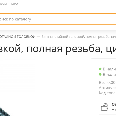
нсии
|
Блог
—
ПОТАЙНОЙ ГОЛОВКОЙ
Винт с потайной головкой, полная резьба, ци
вкой, полная резьба, ц
В нал
В нал
Вес: 0.00
Артикул
Код това
О
На