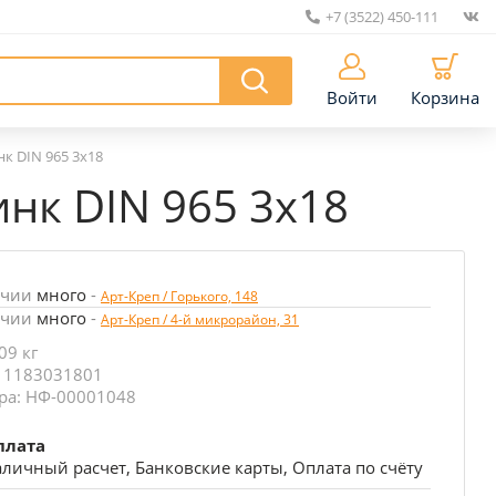
+7 (3522) 450-111
|
Войти
Корзина
нк DIN 965 3х18
инк DIN 965 3х18
ичии
много
-
Арт-Креп / Горького, 148
ичии
много
-
Арт-Креп / 4-й микрорайон, 31
09 кг
: 1183031801
ра: НФ-00001048
плата
личный расчет, Банковские карты, Оплата по счёту