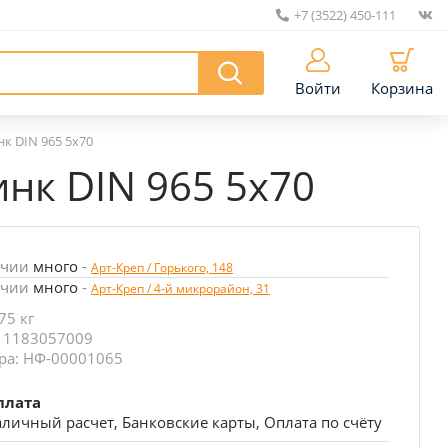
+7 (3522) 450-111
|
Войти
Корзина
нк DIN 965 5х70
инк DIN 965 5х70
ичии
много
-
Арт-Креп / Горького, 148
ичии
много
-
Арт-Креп / 4-й микрорайон, 31
75 кг
: 1183057009
ра: НФ-00001065
плата
личный расчет, Банковские карты, Оплата по счёту