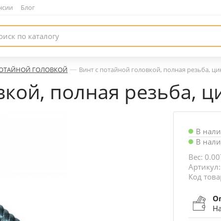
нсии
|
Блог
—
ПОТАЙНОЙ ГОЛОВКОЙ
Винт с потайной головкой, полная резьба, ци
вкой, полная резьба, ц
В нал
В нал
Вес: 0.00
Артикул
Код това
О
На