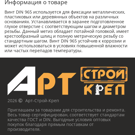
Информация о товаре
Винт DIN 965 используется для фиксации металлических,
пластиковых или деревянных объектов на различных
основаниях. Устанавливается в заранее подготовленное
глухое отверстие с соответствующим шагом и диаметром
резьбы. Данный метиз обладает потайной головкой, имеет
крестообразный шлиц и полную метрическую резьбу со
стандартным шагом. Винт DIN 965 устойчив к коррозии и
может использоваться в условиях повышенной влажности
или частых перепадов температуры.
2026
Арт-Строй-Креп
Приглашаем за товарами для строительства и ремонта.
Весь товар сертифицирован, соответствует стандартам
качества ГОСТ и DIN. Выгодные условия оптовых
покупок благодаря прямым поставкам от
производителя.