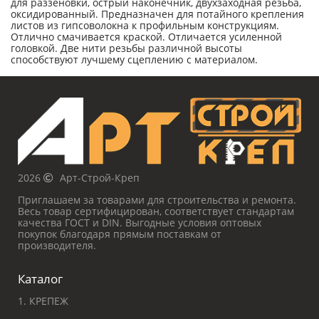
для раззеновки, острый наконечник, двухзаходная резьба,
оксидированный. Предназначен для потайного крепления
листов из гипсоволокна к профильным конструкциям.
Отлично смачивается краской. Отличается усиленной
головкой. Две нити резьбы различной высоты
способствуют лучшему сцеплению с материалом.
2026
Арт-Строй-Креп
Приглашаем за товарами для строительства и ремонта.
Весь товар сертифицирован, соответствует стандартам
качества ГОСТ и DIN. Выгодные условия оптовых
покупок благодаря прямым поставкам от
производителя.
Каталог
1. КРЕПЕЖ