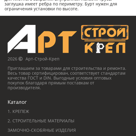
заглушка имеет ребра по периметру. Бурт нужен для
ограничения установки по высоте.
2026
Арт-Строй-Креп
Приглашаем за товарами для строительства и ремонта.
Весь товар сертифицирован, соответствует стандартам
качества ГОСТ и DIN. Выгодные условия оптовых
покупок благодаря прямым поставкам от
производителя.
Каталог
1. КРЕПЕЖ
2. СТРОИТЕЛЬНЫЕ МАТЕРИАЛЫ
ЗАМОЧНО-СКОБЯНЫЕ ИЗДЕЛИЯ