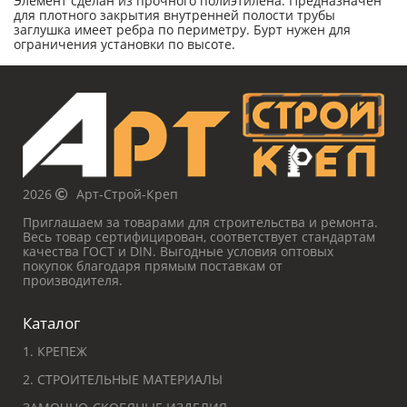
Элемент сделан из прочного полиэтилена. Предназначен
для плотного закрытия внутренней полости трубы
заглушка имеет ребра по периметру. Бурт нужен для
ограничения установки по высоте.
2026
Арт-Строй-Креп
Приглашаем за товарами для строительства и ремонта.
Весь товар сертифицирован, соответствует стандартам
качества ГОСТ и DIN. Выгодные условия оптовых
покупок благодаря прямым поставкам от
производителя.
Каталог
1. КРЕПЕЖ
2. СТРОИТЕЛЬНЫЕ МАТЕРИАЛЫ