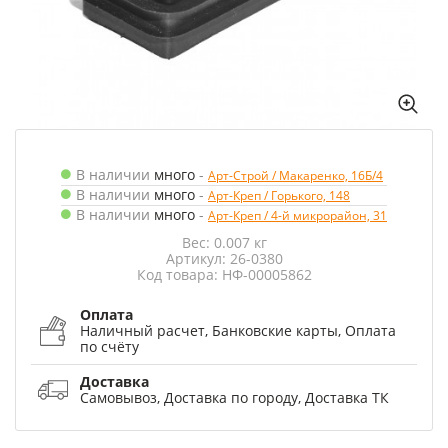
В наличии
много
-
Арт-Строй / Макаренко, 16Б/4
В наличии
много
-
Арт-Креп / Горького, 148
В наличии
много
-
Арт-Креп / 4-й микрорайон, 31
Вес: 0.007 кг
Артикул: 26-0380
Код товара: НФ-00005862
Оплата
Наличный расчет, Банковские карты, Оплата
по счёту
Доставка
Самовывоз, Доставка по городу, Доставка ТК