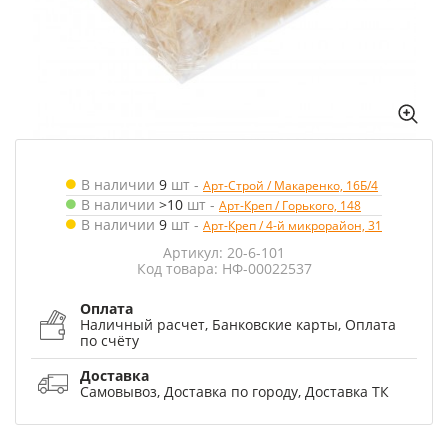
В наличии
9
шт
-
Арт-Строй / Макаренко, 16Б/4
В наличии
>10
шт
-
Арт-Креп / Горького, 148
В наличии
9
шт
-
Арт-Креп / 4-й микрорайон, 31
Артикул: 20-6-101
Код товара: НФ-00022537
Оплата
Наличный расчет, Банковские карты, Оплата
по счёту
Доставка
Самовывоз, Доставка по городу, Доставка ТК