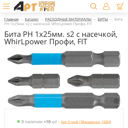
—
—
—
—
Главная
Каталог
РАСХОДНЫЕ МАТЕРИАЛЫ
БИТЫ
Бита
PH 1х25мм. s2 с насечкой, WhirLpower Профи, FIT
Бита PH 1х25мм. s2 с насечкой,
WhirLpower Профи, FIT
В наличии
>10
шт
-
Арт-Строй / Макаренко, 16Б/4