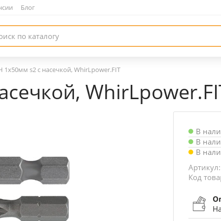
нсии
|
Блог
H 1х50мм s2 с насечкой, WhirLpower.FIT
асечкой, WhirLpower.FI
В нал
В нал
В нал
Артикул:
Код това
О
На