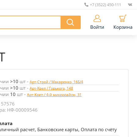
+7 (3522) 450-111
|
Войти
Корзина
T
ичии
>10
шт
-
Арт-Строй / Макаренко, 16Б/4
ичии
>10
шт
-
Арт-Креп / Горького, 148
ичии
10
шт
-
Арт-Креп / 4-й микрорайон, 31
 57576
ра: НФ-00009546
плата
личный расчет, Банковские карты, Оплата по счёту