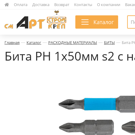
|
Оплата
|
Доставка
|
Возврат
|
Контакты
|
О компании
|
Вака
Каталог
—
—
—
—
Главная
Каталог
РАСХОДНЫЕ МАТЕРИАЛЫ
БИТЫ
Бита P
Бита PH 1х50мм s2 с н