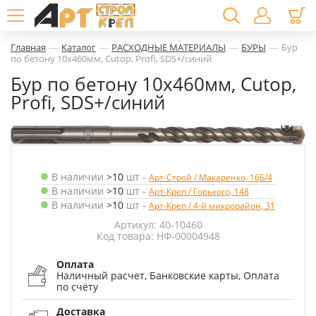
—
—
—
—
Главная
Каталог
РАСХОДНЫЕ МАТЕРИАЛЫ
БУРЫ
Бур
по бетону 10х460мм, Cutop, Profi, SDS+/синий
Бур по бетону 10х460мм, Cutop,
Profi, SDS+/синий
В наличии
>10
шт
-
Арт-Строй / Макаренко, 16Б/4
В наличии
>10
шт
-
Арт-Креп / Горького, 148
В наличии
>10
шт
-
Арт-Креп / 4-й микрорайон, 31
Артикул: 40-10460
Код товара: НФ-00004948
Оплата
Наличный расчет, Банковские карты, Оплата
по счёту
Доставка