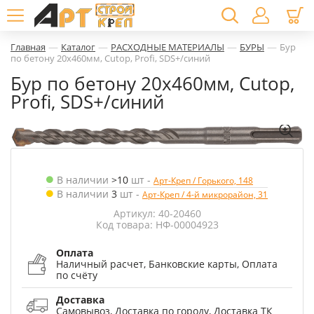
—
—
—
—
Главная
Каталог
РАСХОДНЫЕ МАТЕРИАЛЫ
БУРЫ
Бур
по бетону 20х460мм, Cutop, Profi, SDS+/синий
Бур по бетону 20х460мм, Cutop,
Profi, SDS+/синий
В наличии
>10
шт
-
Арт-Креп / Горького, 148
В наличии
3
шт
-
Арт-Креп / 4-й микрорайон, 31
Артикул: 40-20460
Код товара: НФ-00004923
Оплата
Наличный расчет, Банковские карты, Оплата
по счёту
Доставка
Самовывоз, Доставка по городу, Доставка ТК