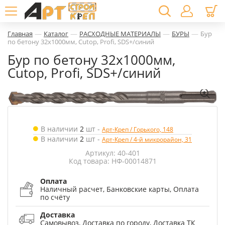
—
—
—
—
Главная
Каталог
РАСХОДНЫЕ МАТЕРИАЛЫ
БУРЫ
Бур
по бетону 32х1000мм, Cutop, Profi, SDS+/синий
Бур по бетону 32х1000мм,
Cutop, Profi, SDS+/синий
В наличии
2
шт
-
Арт-Креп / Горького, 148
В наличии
2
шт
-
Арт-Креп / 4-й микрорайон, 31
Артикул: 40-401
Код товара: НФ-00014871
Оплата
Наличный расчет, Банковские карты, Оплата
по счёту
Доставка
Самовывоз, Доставка по городу, Доставка ТК