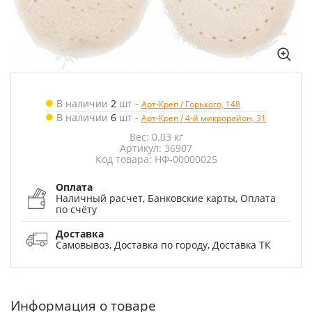
В наличии
2
шт
-
Арт-Креп / Горького, 148
В наличии
6
шт
-
Арт-Креп / 4-й микрорайон, 31
Вес: 0.03 кг
Артикул: 36907
Код товара: НФ-00000025
Оплата
Наличный расчет, Банковские карты, Оплата
по счёту
Доставка
Самовывоз, Доставка по городу, Доставка ТК
Информация о товаре