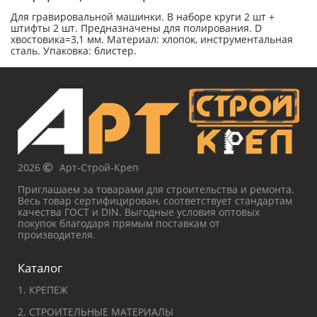
Для гравировальной машинки. В наборе круги 2 шт +
штифты 2 шт. Предназначены для полирования. D
хвостовика=3,1 мм. Материал: хлопок, инструментальная
сталь. Упаковка: блистер.
2026
Арт-Строй-Креп
Приглашаем за товарами для строительства и ремонта.
Весь товар сертифицирован, соответствует стандартам
качества ГОСТ и DIN. Выгодные условия оптовых
покупок благодаря прямым поставкам от
производителя.
Каталог
1. КРЕПЕЖ
2. СТРОИТЕЛЬНЫЕ МАТЕРИАЛЫ