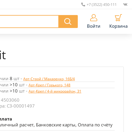
+7 (3522) 450-111
|
Войти
Корзина
t
ичии
8
шт
-
Арт-Строй / Макаренко, 16Б/4
ичии
>10
шт
-
Арт-Креп / Горького, 148
ичии
>10
шт
-
Арт-Креп / 4-й микрорайон, 31
 4503060
ра: СЗ-00001497
плата
личный расчет, Банковские карты, Оплата по счёту