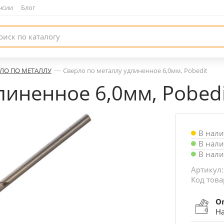
нсии
|
Блог
—
ЛО ПО МЕТАЛЛУ
Сверло по металлу удлиненное 6,0мм, Pobedit
линенное 6,0мм, Pobedi
В нал
В нал
В нал
Артикул:
Код това
О
На