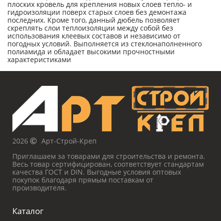
плоских кровель для крепления новых слоев тепло- и
гидроизоляции поверх старых слоев без демонтажа
последних. Кроме того, данный дюбель позволяет
скреплять слои теплоизоляции между собой без
использования клеевых составов и независимо от
погодных условий. Выполняется из стеклонаполненного
полиамида и обладает высокими прочностными
характеристиками
2026
Арт-Строй-Креп
Приглашаем за товарами для строительства и ремонта.
Весь товар сертифицирован, соответствует стандартам
качества ГОСТ и DIN. Выгодные условия оптовых
покупок благодаря прямым поставкам от
производителя.
Каталог