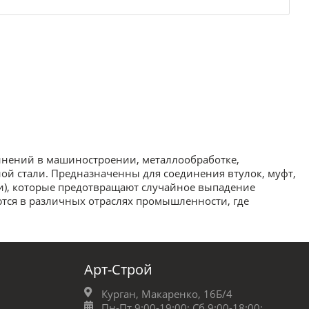
динений в машиностроении, металлообработке,
ой стали. Предназначенны для соединения втулок, муфт,
ри), которые предотвращают случайное выпадение
тся в различных отраслях промышленности, где
Арт-Строй
Курган, Макаренко, 16Б/4
Пн-Пт 9:00-19:00;
Сб 9:00-18:00;