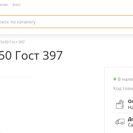
нсии
|
Блог
 5х50 Гост 397
50 Гост 397
В нал
Код това
О
На
Д
Са