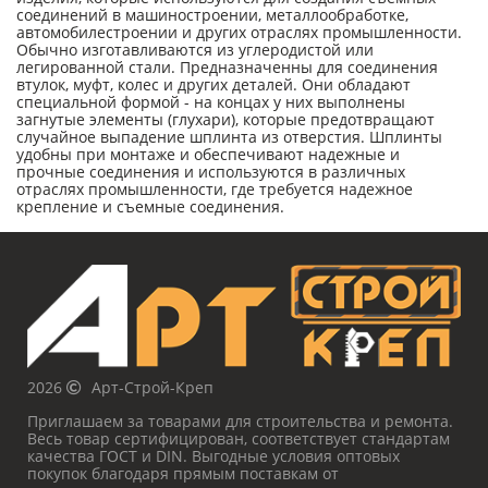
соединений в машиностроении, металлообработке,
автомобилестроении и других отраслях промышленности.
Обычно изготавливаются из углеродистой или
легированной стали. Предназначенны для соединения
втулок, муфт, колес и других деталей. Они обладают
специальной формой - на концах у них выполнены
загнутые элементы (глухари), которые предотвращают
случайное выпадение шплинта из отверстия. Шплинты
удобны при монтаже и обеспечивают надежные и
прочные соединения и используются в различных
отраслях промышленности, где требуется надежное
крепление и съемные соединения.
2026
Арт-Строй-Креп
Приглашаем за товарами для строительства и ремонта.
Весь товар сертифицирован, соответствует стандартам
качества ГОСТ и DIN. Выгодные условия оптовых
покупок благодаря прямым поставкам от