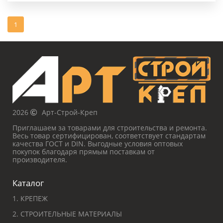
1
2026
Арт-Строй-Креп
Приглашаем за товарами для строительства и ремонта.
Весь товар сертифицирован, соответствует стандартам
качества ГОСТ и DIN. Выгодные условия оптовых
покупок благодаря прямым поставкам от
производителя.
Каталог
1. КРЕПЕЖ
2. СТРОИТЕЛЬНЫЕ МАТЕРИАЛЫ