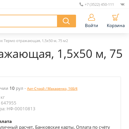
+7 (3522) 450-111
|
Войти
Корзина
x Термо отражающая, 1,5х50 м, 75 м2
жающая, 1,5х50 м, 75
ичии
10
рул
-
Арт-Строй / Макаренко, 16Б/4
 кг
 647955
ра: НФ-00010813
плата
личный расчет, Банковские карты, Оплата по счёту