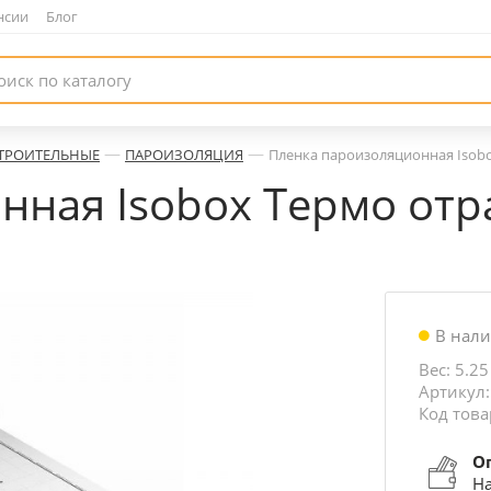
нсии
|
Блог
—
—
ТРОИТЕЛЬНЫЕ
ПАРОИЗОЛЯЦИЯ
Пленка пароизоляционная Isobo
ная Isobox Термо отра
В нал
Вес: 5.25
Артикул:
Код това
О
На