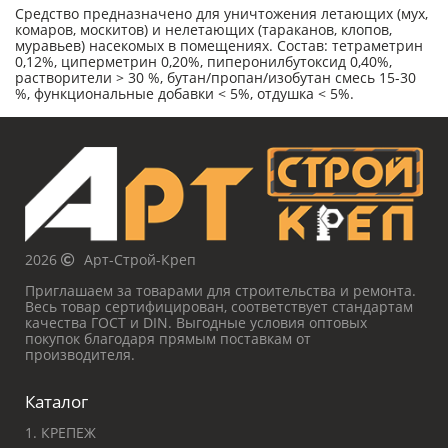
Средство предназначено для уничтожения летающих (мух,
комаров, москитов) и нелетающих (тараканов, клопов,
муравьев) насекомых в помещениях. Состав: тетраметрин
0,12%, циперметрин 0,20%, пиперонилбутоксид 0,40%,
растворители > 30 %, бутан/пропан/изобутан смесь 15-30
%, функциональные добавки < 5%, отдушка < 5%.
2026
Арт-Строй-Креп
Приглашаем за товарами для строительства и ремонта.
Весь товар сертифицирован, соответствует стандартам
качества ГОСТ и DIN. Выгодные условия оптовых
покупок благодаря прямым поставкам от
производителя.
Каталог
1. КРЕПЕЖ