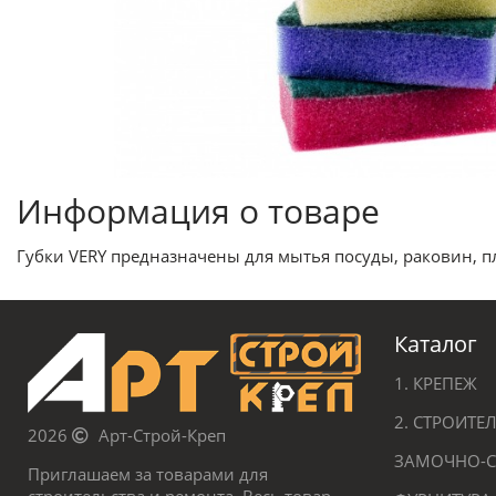
Информация о товаре
Губки VERY предназначены для мытья посуды, раковин, п
Каталог
1. КРЕПЕЖ
2. СТРОИТ
2026
Арт-Строй-Креп
ЗАМОЧНО-С
Приглашаем за товарами для
строительства и ремонта. Весь товар