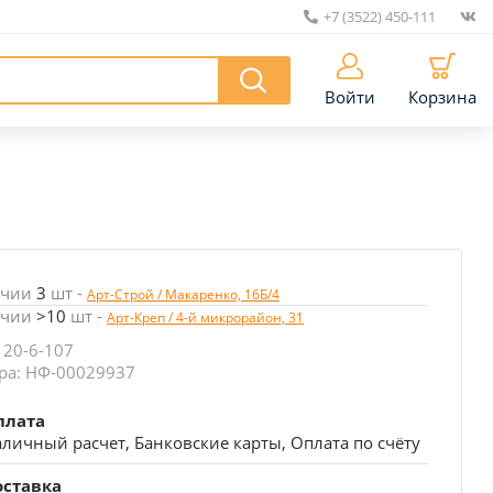
+7 (3522) 450-111
|
Войти
Корзина
ичии
3
шт
-
Арт-Строй / Макаренко, 16Б/4
ичии
>10
шт
-
Арт-Креп / 4-й микрорайон, 31
 20-6-107
ра: НФ-00029937
плата
личный расчет, Банковские карты, Оплата по счёту
оставка