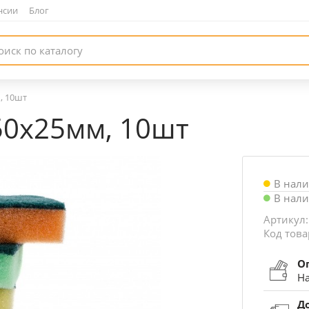
нсии
|
Блог
, 10шт
50х25мм, 10шт
В нал
В нал
Артикул:
Код това
О
На
Д