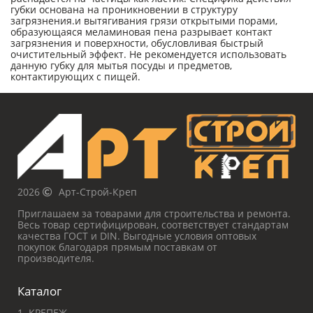
губки основана на проникновении в структуру
загрязнения.и вытягивания грязи открытыми порами,
образующаяся меламиновая пена разрывает контакт
загрязнения и поверхности, обусловливая быстрый
очистительный эффект. Не рекомендуется использовать
данную губку для мытья посуды и предметов,
контактирующих с пищей.
2026
Арт-Строй-Креп
Приглашаем за товарами для строительства и ремонта.
Весь товар сертифицирован, соответствует стандартам
качества ГОСТ и DIN. Выгодные условия оптовых
покупок благодаря прямым поставкам от
производителя.
Каталог
1. КРЕПЕЖ