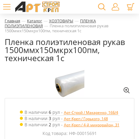
—
—
—
Главная
Каталог
ХОЗТОВАРЫ
ПЛЕНКА
—
ПОЛИЭТИЛЕНОВАЯ
Пленка полиэтиленовая рукав
1500ммх150мкрх100пм, техническая 1с
Пленка полиэтиленовая рукав
1500ммх150мкрх100пм,
техническая 1с
В наличии
6
рул
-
Арт-Строй / Макаренко, 16Б/4
В наличии
3
рул
-
Арт-Креп / Горького, 148
В наличии
2
рул
-
Арт-Креп / 4-й микрорайон, 31
Код товара: НФ-00015691