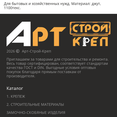
Для бытовых и хозяйственных нужд. Материал: джут,
1100текс.
2026
Арт-Строй-Креп
Приглашаем за товарами для строительства и ремонта.
Весь товар сертифицирован, соответствует стандартам
качества ГОСТ и DIN. Выгодные условия оптовых
покупок благодаря прямым поставкам от
производителя.
Каталог
1. КРЕПЕЖ
2. СТРОИТЕЛЬНЫЕ МАТЕРИАЛЫ
ЗАМОЧНО-СКОБЯНЫЕ ИЗДЕЛИЯ