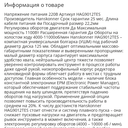
Информация о товаре
Напряжение питания 220В Артикул HAG9012TES
Производитель Hanskonner Срок гарантии 25 мес. Длина
кабеля питания 4м Посадочный размер 22,2мм
Регулировка оборотов двигателя Да Максимальная
мощность 1100Вт Расширенная гарантия Да Обороты на
холостом ходу 4000-11000об/мин Hanskonner HAG9012TЕS –
компактная универсальная болгарка (УШМ) под рабочий
диаметр диска 125 мм. Обладает оптимальными массово-
габаритными показателями и выверенными пропорциями:
малый диаметр корпуса гарантирует максимальное
удобство хвата, нейтральный центр тяжести позволяет
уверенно контролировать инструмент в процессе работы
даже одной рукой, низкопрофильный корпус редуктора
клиновидной формы облегчает работу в местах с трудным
доступом. Главная особенность модели – наличие блока
константной электроники EPM (Electronic Power Manager),
который обеспечивает поддержание стабильной частоты
вращения на валу шпинделя, препятствуя падению
оборотов под нагрузкой. Применение данной опции
позволяет повысить производительность работы в
среднем на 20%. К числу достоинств Hanskonner
HAG9012TЕS стоит отнести и систему плавного пуска – она
снижает пусковые нагрузки на двигатель и предотвращает
рывок инструмента в момент включения, а также
электронную регулировку оборотов (4000 – 10000 об / мин),