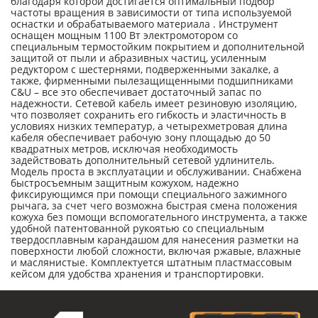
благодаря которой достигается оптимальный подбор
частоты вращения в зависимости от типа используемой
оснастки и обрабатываемого материала . Инструмент
оснащен мощным 1100 Вт электромотором со
специальным термостойким покрытием и дополнительной
защитой от пыли и абразивных частиц, усиленным
редуктором с шестернями, подверженными закалке, а
также, фирменными пылезащищенными подшипниками
C&U – все это обеспечивает достаточный запас по
надежности. Сетевой кабель имеет резиновую изоляцию,
что позволяет сохранить его гибкость и эластичность в
условиях низких температур, а четырехметровая длина
кабеля обеспечивает рабочую зону площадью до 50
квадратных метров, исключая необходимость
задействовать дополнительный сетевой удлинитель.
Модель проста в эксплуатации и обслуживании. Снабжена
быстросъемным защитным кожухом, надежно
фиксирующимся при помощи специального зажимного
рычага, за счет чего возможна быстрая смена положения
кожуха без помощи вспомогательного инструмента, а также
удобной патентованной рукоятью со специальным
твердосплавным карандашом для нанесения разметки на
поверхности любой сложности, включая ржавые, влажные
и маслянистые. Комплектуется штатным пластмассовым
кейсом для удобства хранения и транспортировки.