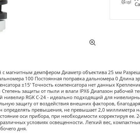
Са
 с магнитным демпфером Диаметр объектива 25 мм Разрешен
альномера 100 Постоянная поправка дальномера 0 Длина з
нсатора ±15' Точность компенсатора нет данных Крепление 
н Степень защиты от пыли и влаги IPX6 Диапазон рабочей те
ий нивелир RGK C-24 - идеально подходящий для нивелирных 
ьную защиту от воздействия внешних факторов, благодаря 
ен определять превышения, не превышает 2,0 миллиметра 
тояние оси прибора, при необходимости корректируя ее. 2
в различных условиях освещенности. Легкий вес, компакт
бочего дня.