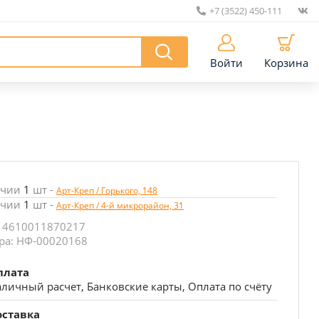
+7 (3522) 450-111
|
Войти
Корзина
ичии
1
шт
-
Арт-Креп / Горького, 148
ичии
1
шт
-
Арт-Креп / 4-й микрорайон, 31
: 4610011870217
ра: НФ-00020168
плата
личный расчет, Банковские карты, Оплата по счёту
оставка