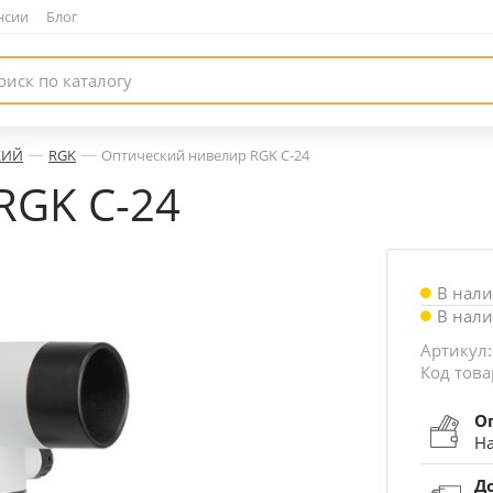
нсии
|
Блог
—
—
КИЙ
RGK
Оптический нивелир RGK C-24
RGK C-24
В нал
В нал
Артикул
Код това
О
На
Д