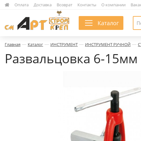
|
Оплата
|
Доставка
|
Возврат
|
Контакты
|
О компании
|
Вака
Каталог
—
—
—
—
Главная
Каталог
ИНСТРУМЕНТ
ИНСТРУМЕНТ РУЧНОЙ
С
Развальцовка 6-15мм