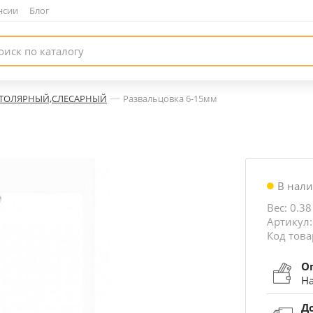
нсии
|
Блог
—
ТОЛЯРНЫЙ,СЛЕСАРНЫЙ
Развальцовка 6-15мм
В нал
Вес: 0.38
Артикул:
Код това
О
На
Д