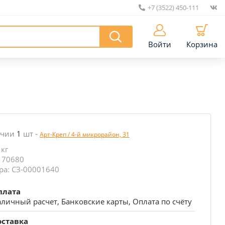
+7 (3522) 450-111
|
Войти
Корзина
ичии
1
шт
-
Арт-Креп / 4-й микрорайон, 31
 кг
 70680
ра: СЗ-00001640
плата
личный расчет, Банковские карты, Оплата по счёту
оставка