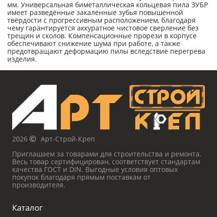
мм. Универсальная биметаллическая кольцевая пила ЗУБР
имеет разведённые закалённые зубья повышенной
твёрдости с прогрессивным расположением, благодаря
чему гарантируется аккуратное чистовое сверление без
трещин и сколов. Компенсационные прорези в корпусе
обеспечивают снижение шума при работе, а также
предотвращают деформацию пилы вследствие перегрева
изделия.
2026
Арт-Строй-Креп
Приглашаем за товарами для строительства и ремонта.
Весь товар сертифицирован, соответствует стандартам
качества ГОСТ и DIN. Выгодные условия оптовых
покупок благодаря прямым поставкам от
производителя.
Каталог