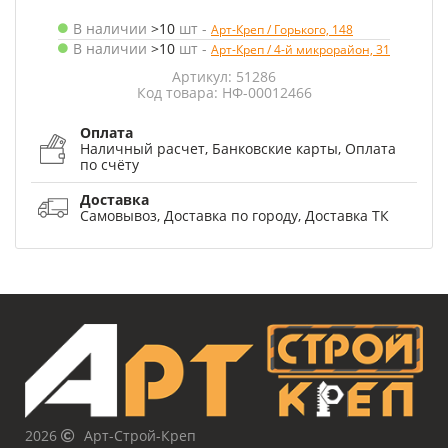
В наличии
>10
шт
-
Арт-Креп / Горького, 148
В наличии
>10
шт
-
Арт-Креп / 4-й микрорайон, 31
Артикул: 51286
Код товара: НФ-00012466
Оплата
Наличный расчет, Банковские карты, Оплата
по счёту
Доставка
Самовывоз, Доставка по городу, Доставка ТК
2026
Арт-Строй-Креп