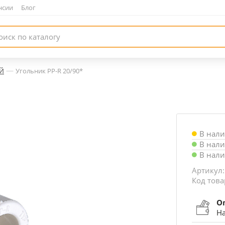
нсии
|
Блог
—
Й
Угольник PP-R 20/90*
В нал
В нал
В нал
Артикул:
Код това
О
На