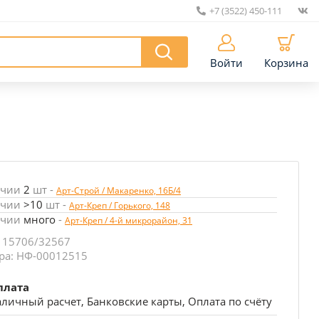
+7 (3522) 450-111
|
Войти
Корзина
ичии
2
шт
-
Арт-Строй / Макаренко, 16Б/4
ичии
>10
шт
-
Арт-Креп / Горького, 148
ичии
много
-
Арт-Креп / 4-й микрорайон, 31
 15706/32567
ра: НФ-00012515
плата
личный расчет, Банковские карты, Оплата по счёту