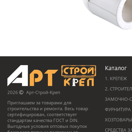
Каталог
1. КРЕПЕЖ
2. СТРОИТ
2026
Арт-Строй-Креп
ЗАМОЧНО-С
Приглашаем за товарами для
строительства и ремонта. Весь товар
ФУРНИТУРА
сертифицирован, соответствует
ХОЗТОВАРЫ
стандартам качества ГОСТ и DIN.
Выгодные условия оптовых покупок
СРЕДСТВА 
благодаря прямым поставкам от