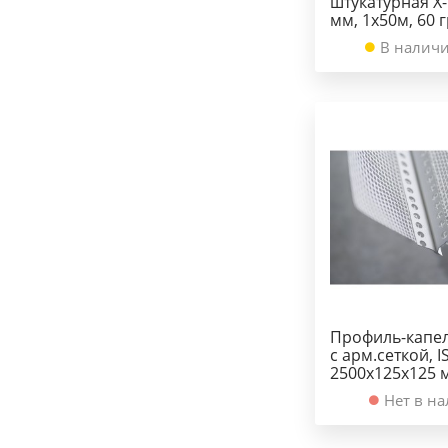
штукатурная X
мм, 1х50м, 60 
В наличи
Профиль-капе
с арм.сеткой, 
2500х125х125 
Нет в н