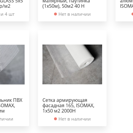
-GLASS 5х5
малярный, паутинка
алюм
гр/м2
(1х50м), 50м2 40 Н
ISOMA
и 4 шт
Нет в наличии
льник ПВХ
Сетка армирующая
ISOMAX,
фасадная 165, ISOMAX,
мм
1х50 м2 2000Н
аличии
Нет в наличии