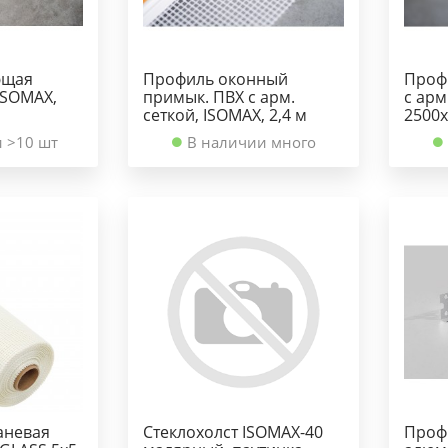
ющая
Профиль оконный
Проф
ISOMAX,
примык. ПВХ с арм.
с арм
сеткой, ISOMAX, 2,4 м
2500
 >10 шт
В наличии много
аневая
Стеклохолст ISOMAX-40
Проф