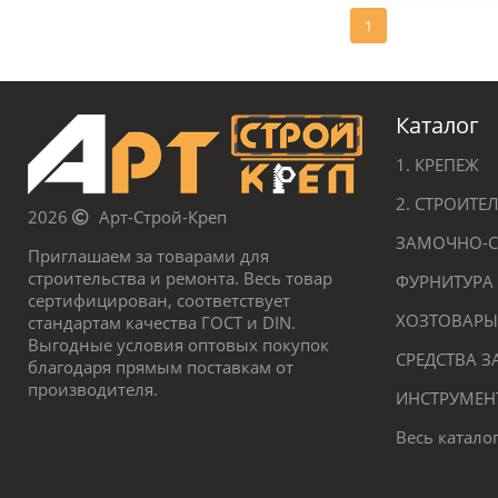
1
Каталог
1. КРЕПЕЖ
2. СТРОИТ
2026
Арт-Строй-Креп
ЗАМОЧНО-С
Приглашаем за товарами для
строительства и ремонта. Весь товар
ФУРНИТУРА
сертифицирован, соответствует
ХОЗТОВАРЫ
стандартам качества ГОСТ и DIN.
Выгодные условия оптовых покупок
СРЕДСТВА 
благодаря прямым поставкам от
производителя.
ИНСТРУМЕН
Весь катало