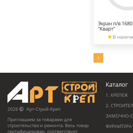
Экран п/в 168
"Кварт"
В наличи
1
Каталог
1. КРЕПЕЖ
2. СТРОИТ
2026
Арт-Строй-Креп
ЗАМОЧНО-С
Приглашаем за товарами для
строительства и ремонта. Весь товар
ФУРНИТУРА
сертифицирован, соответствует