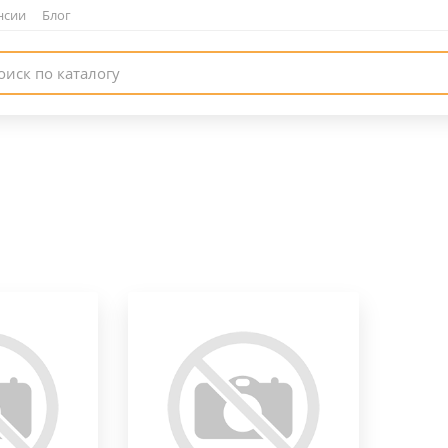
нсии
|
Блог