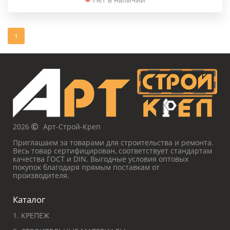
1
2026
Арт-Строй-Креп
Приглашаем за товарами для строительства и ремонта.
Весь товар сертифицирован, соответствует стандартам
качества ГОСТ и DIN. Выгодные условия оптовых
покупок благодаря прямым поставкам от
производителя.
Каталог
1. КРЕПЕЖ